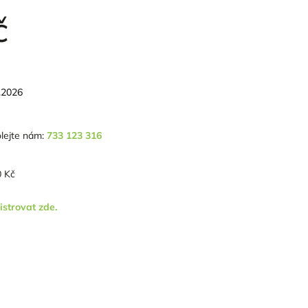
č
.2026
lejte nám:
733 123 316
 Kč
istrovat zde.