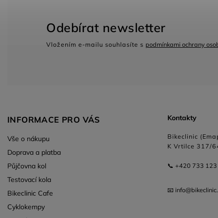
Odebírat newsletter
Vložením e-mailu souhlasíte s
podmínkami ochrany osob
Kontakty
INFORMACE PRO VÁS
Bikeclinic (Emap
Vše o nákupu
K Vrtilce 317/6
Doprava a platba
Půjčovna kol
📞 +420 733 123
Testovací kola
📧 info@bikeclinic
Bikeclinic Cafe
Cyklokempy