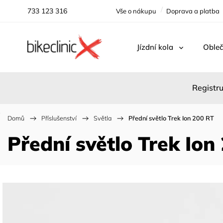
733 123 316
Vše o nákupu
Doprava a platba
Jízdní kola
Obleč
Registru
Domů
/
Příslušenství
/
Světla
/
Přední světlo Trek Ion 200 RT
Přední světlo Trek Ion