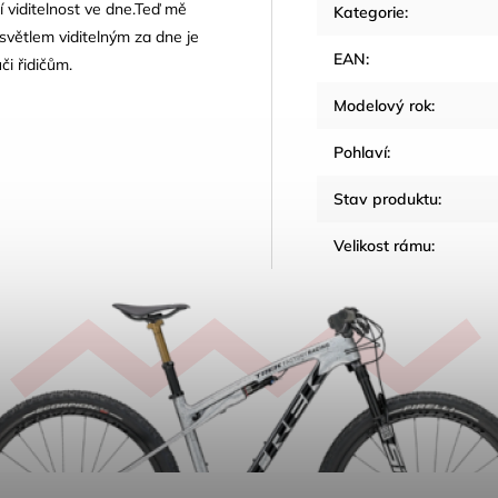
í viditelnost ve dne.Teď mě
Kategorie
:
světlem viditelným za dne je
EAN
:
ůči řidičům.
Modelový rok
:
Pohlaví
:
Stav produktu
:
Velikost rámu
: