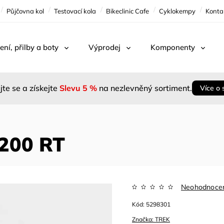
Půjčovna kol
Testovací kola
Bikeclinic Cafe
Cyklokempy
Konta
ení, přilby a boty
Výprodej
Komponenty
jte se a získejte
Slevu 5 %
na nezlevněný sortiment.
Více o 
 200 RT
Neohodnoce
Kód:
5298301
Značka:
TREK