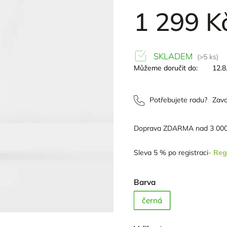
1 299 K
SKLADEM
(>5 ks)
Můžeme doručit do:
12.8
Potřebujete radu?
Zavo
Doprava ZDARMA nad 3 000
Sleva 5 % po registraci
- Reg
Barva
černá