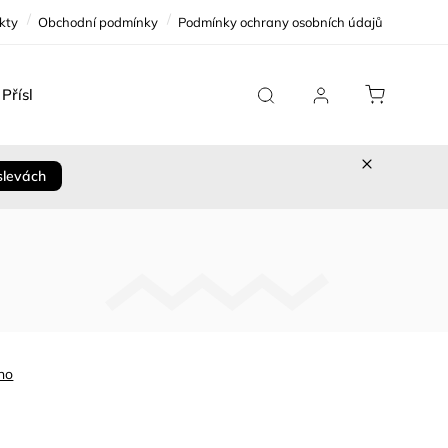
kty
Obchodní podmínky
Podmínky ochrany osobních údajů
Příslušenství
Team Replica
Cykloservis
Sleva 
slevách
no