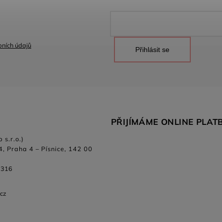
ních údajů
Přihlásit se
PŘIJÍMÁME ONLINE PLAT
 s.r.o.)
4, Praha 4 – Písnice, 142 00
 316
.cz