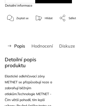
Detailní informace
Zeptat se
Hlídat
Sdílet
Popis
Hodnocení
Diskuze
Detailní popis
produktu
Elastické odlehčovací zóny
METNET se přizpůsobují noze a
zabraňují běžným
otlakům.Technologie METNET -
Čím větší pohodlí, tím lepší
výkony. Pružná špička tretry se