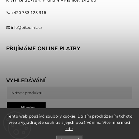
K Vrtilce 317/64, Praha 4 – Písnice, 142 00
📞 +420 733 123 316
📧 info@bikeclinic.cz
PŘIJÍMÁME ONLINE PLATBY
VYHLEDÁVÁNÍ
Hledat
Tento web používá soubory cookie. Dalším procházením tohoto
webu vyjadřujete souhlas s jejich používáním.. Více informací
zde
.