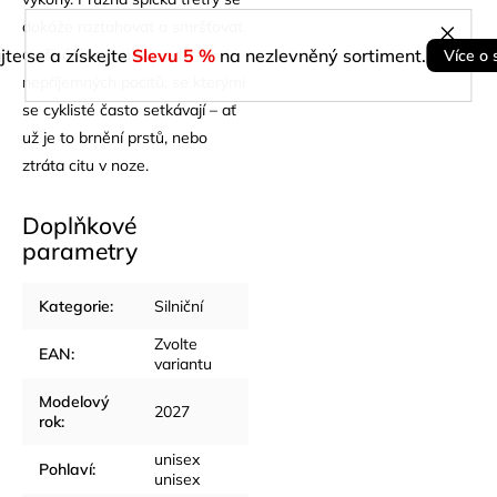
dokáže roztahovat a smršťovat
a přináší tedy úlevu od
jte se a získejte
Slevu 5 %
na nezlevněný sortiment.
Více o 
nepříjemných pocitů, se kterými
se cyklisté často setkávají – ať
už je to brnění prstů, nebo
ztráta citu v noze.
Doplňkové
parametry
Kategorie
:
Silniční
Zvolte
EAN
:
variantu
Modelový
2027
rok
:
unisex
Pohlaví
:
unisex