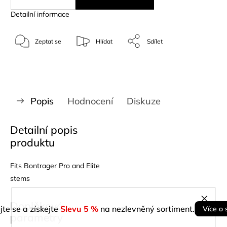
Detailní informace
Zeptat se
Hlídat
Sdílet
Popis
Hodnocení
Diskuze
Detailní popis
produktu
Fits Bontrager Pro and Elite
stems
Doplňkové
jte se a získejte
Slevu 5 %
na nezlevněný sortiment.
Více o 
parametry