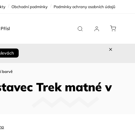
kty
Obchodní podmínky
Podmínky ochrany osobních údajů
Příslušenství
Team Replica
Cykloservis
Sleva 
slevách
í barvě
tavec Trek matné v
no