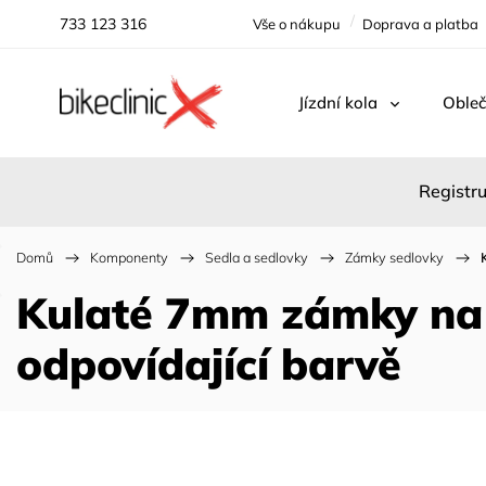
733 123 316
Vše o nákupu
Doprava a platba
Jízdní kola
Obleč
Registru
Domů
/
Komponenty
/
Sedla a sedlovky
/
Zámky sedlovky
/
Kulaté 7mm zámky na 
odpovídající barvě