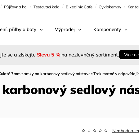
Půjčovna kol
Testovací kola
Bikeclinic Cafe
Cyklokempy
Konta
ení, přilby a boty
Výprodej
Komponenty
jte se a získejte
Slevu 5 %
na nezlevněný sortiment.
Více o 
Kulaté 7mm zámky na karbonový sedlový nástavec Trek matné v odpovídajíc
karbonový sedlový nás
Neohodnoce