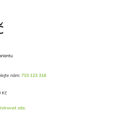
č
ariantu
lejte nám:
733 123 316
 Kč
istrovat zde.