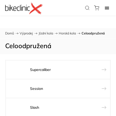
Potřebujete radu?
Zavolejte nám:
733 123 316
Domů
/
Výprodej
/
Jízdní kola
/
Horská kola
/
Celoodpružená
Celoodpružená
Supercaliber
Session
Slash