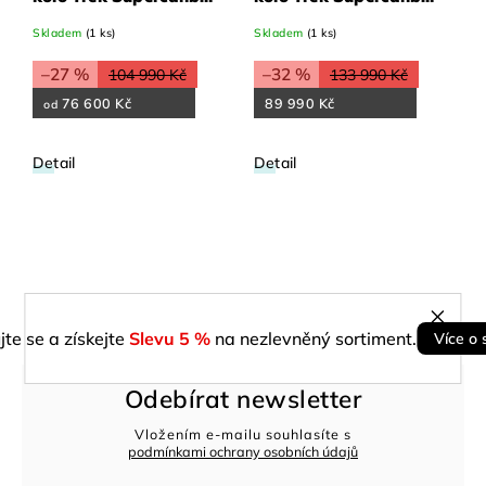
SL 9.6 Gen 2 Lunar
SL 9.7 AXS Gen 2
Skladem
(1 ks)
Skladem
(1 ks)
stříbrné/Lava červené
Power Surge XL
XL
–27 %
–32 %
104 990 Kč
133 990 Kč
76 600 Kč
89 990 Kč
od
Detail
Detail
jte se a získejte
Slevu 5 %
na nezlevněný sortiment.
Více o 
Odebírat newsletter
Vložením e-mailu souhlasíte s
podmínkami ochrany osobních údajů