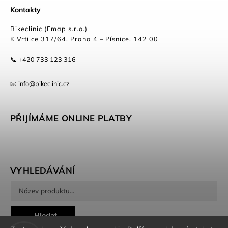
Kontakty
Bikeclinic (Emap s.r.o.)
K Vrtilce 317/64, Praha 4 – Písnice, 142 00
📞 +420 733 123 316
📧 info@bikeclinic.cz
PŘIJÍMÁME ONLINE PLATBY
VYHLEDÁVÁNÍ
Hledat