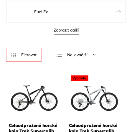
Fuel Ex
Zobrazit další
Nejlevnější
Nejdražší
Nejprodávanější
Výprodej
Abecedně
Celoodpružené horské
Celoodpružené horské
kolo Trek Supercaliber
kolo Trek Supercaliber